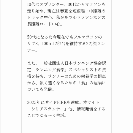
10代はスプリンター、30代からマラソンも
走り始め、現在は春夏を短距離・中距離の
トラック中心、秋冬をフルマラソンなどの
長距離ロード中心。
50代になった今現在でもフルマラソンの
サブ3、100m12秒台を維持する2刀流ラン
ナー。
また、一般社団法人日本ランニング協会認
定「ランニング食学」スペシャリストの資
格を持ち、ランナーのための栄養学の観点
から、強く速くなるための「食」の理論に
ついても発信。
2025年にサイドFIREを達成。本サイト
「シリアスランナー」他、情報発信をする
ことでゆる～く生活。