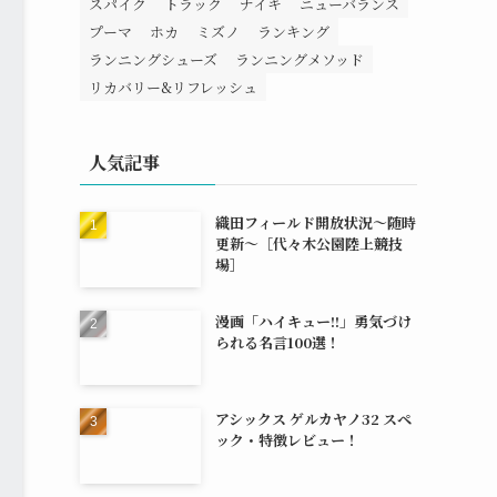
スパイク
トラック
ナイキ
ニューバランス
プーマ
ホカ
ミズノ
ランキング
ランニングシューズ
ランニングメソッド
リカバリー&リフレッシュ
人気記事
織田フィールド開放状況～随時
更新～［代々木公園陸上競技
場］
漫画「ハイキュー!!」勇気づけ
られる名言100選！
アシックス ゲルカヤノ32 スペ
ック・特徴レビュー！