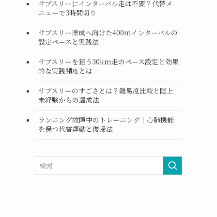
サブスリーにインターバル走は不要？代替メ
ニューで3時間切り
サブスリー達成へ向けた400mインターバルの
設定ペースと実践法
サブスリーを狙う30km走のペース設定と効果
的な実践頻度とは
サブスリーのすごさとは？難易度比較と陸上
未経験からの達成法
ランニング故障中のトレーニング！心肺機能
を保つ代替運動と復帰法