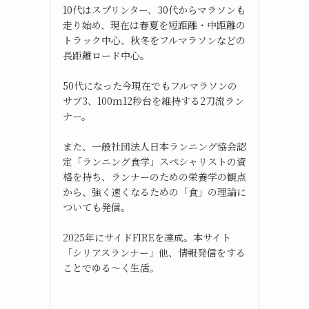
10代はスプリンター、30代からマラソンも
走り始め、現在は春夏を短距離・中距離の
トラック中心、秋冬をフルマラソンなどの
長距離ロード中心。
50代になった今現在でもフルマラソンの
サブ3、100m12秒台を維持する2刀流ラン
ナー。
また、一般社団法人日本ランニング協会認
定「ランニング食学」スペシャリストの資
格を持ち、ランナーのための栄養学の観点
から、強く速くなるための「食」の理論に
ついても発信。
2025年にサイドFIREを達成。本サイト
「シリアスランナー」他、情報発信をする
ことでゆる～く生活。